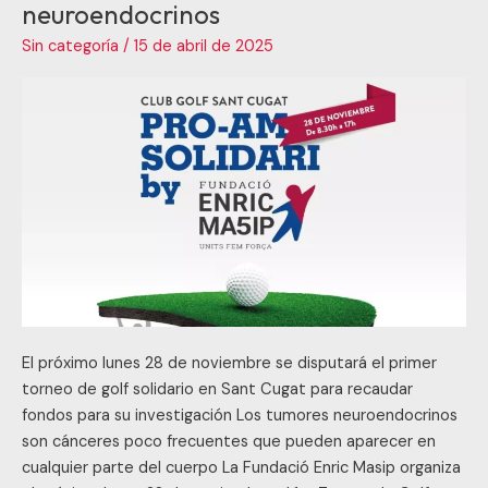
neuroendocrinos
Masip,
Sin categoría
/
15 de abril de 2025
contra
los
tumores
endocrinos
y
neuroendocrinos
El próximo lunes 28 de noviembre se disputará el primer
torneo de golf solidario en Sant Cugat para recaudar
fondos para su investigación Los tumores neuroendocrinos
son cánceres poco frecuentes que pueden aparecer en
cualquier parte del cuerpo La Fundació Enric Masip organiza