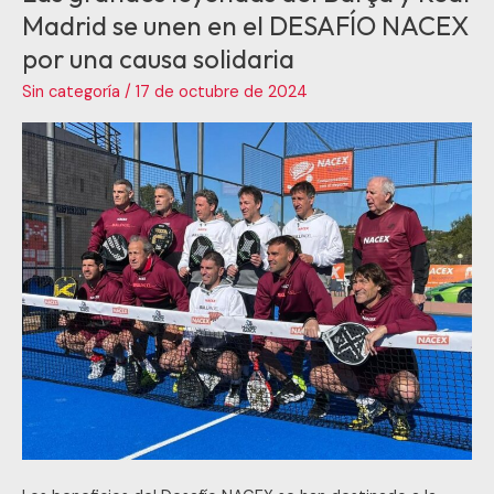
grandes
Madrid se unen en el DESAFÍO NACEX
leyendas
por una causa solidaria
del
Sin categoría
/
17 de octubre de 2024
Barça
y
Real
Madrid
se
unen
en
el
DESAFÍO
NACEX
por
una
causa
solidaria