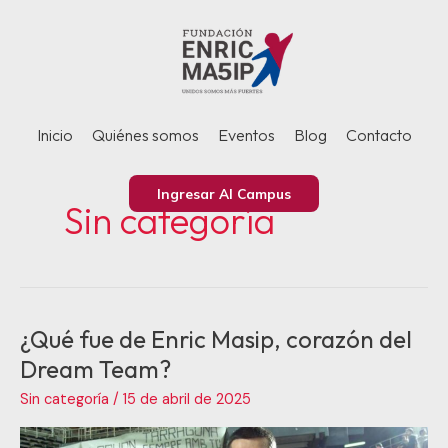
Ir
al
contenido
Inicio
Quiénes somos
Eventos
Blog
Contacto
Ingresar Al Campus
Sin categoría
¿Qué fue de Enric Masip, corazón del
¿Qué
fue
Dream Team?
de
Sin categoría
/
15 de abril de 2025
Enric
Masip,