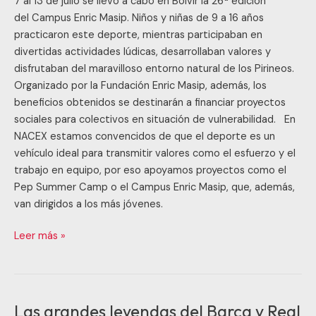
7 al 13 de julio se llevó a cabo en Bolvir la 26ª edición
del Campus Enric Masip. Niños y niñas de 9 a 16 años
practicaron este deporte, mientras participaban en
divertidas actividades lúdicas, desarrollaban valores y
disfrutaban del maravilloso entorno natural de los Pirineos.
Organizado por la Fundación Enric Masip, además, los
beneficios obtenidos se destinarán a financiar proyectos
sociales para colectivos en situación de vulnerabilidad. En
NACEX estamos convencidos de que el deporte es un
vehículo ideal para transmitir valores como el esfuerzo y el
trabajo en equipo, por eso apoyamos proyectos como el
Pep Summer Camp o el Campus Enric Masip, que, además,
van dirigidos a los más jóvenes.
Leer más »
Las grandes leyendas del Barça y Real
Las