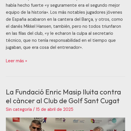
había hecho fuerte «y seguramente era el segundo mejor
equipo de la historia». Los más notables jugadores jóvenes
de España acabaron en la cantera del Barça, y otros, como
el danés Mikkel Hansen, también, pero no todos triunfaron
en las filas del club, «y le echaron la culpa al secretario
técnico, que no tenía responsabilidad en el tiempo que
jugaban, que era cosa del entrenador».
Leer más »
La Fundació Enric Masip lluita contra
La
Fundació
el càncer al Club de Golf Sant Cugat
Enric
Sin categoría
/
15 de abril de 2025
Masip
lluita
contra