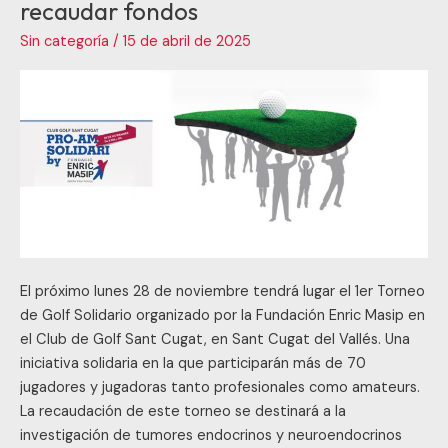
Solidario
recaudar fondos
de
Sin categoría
/
15 de abril de 2025
Golf
para
recaudar
fondos
El próximo lunes 28 de noviembre tendrá lugar el 1er Torneo
de Golf Solidario organizado por la Fundación Enric Masip en
el Club de Golf Sant Cugat, en Sant Cugat del Vallés. Una
iniciativa solidaria en la que participarán más de 70
jugadores y jugadoras tanto profesionales como amateurs.
La recaudación de este torneo se destinará a la
investigación de tumores endocrinos y neuroendocrinos