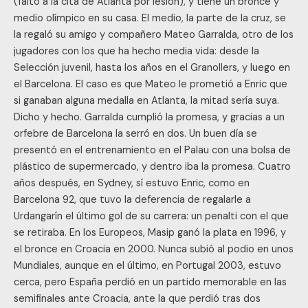
(faltó a la cita de Atlanta por lesión), y tiene un bronce y
medio olímpico en su casa. El medio, la parte de la cruz, se
la regaló su amigo y compañero Mateo Garralda, otro de los
jugadores con los que ha hecho media vida: desde la
Selección juvenil, hasta los años en el Granollers, y luego en
el Barcelona. El caso es que Mateo le prometió a Enric que
si ganaban alguna medalla en Atlanta, la mitad sería suya.
Dicho y hecho. Garralda cumplió la promesa, y gracias a un
orfebre de Barcelona la serró en dos. Un buen día se
presentó en el entrenamiento en el Palau con una bolsa de
plástico de supermercado, y dentro iba la promesa. Cuatro
años después, en Sydney, sí estuvo Enric, como en
Barcelona 92, que tuvo la deferencia de regalarle a
Urdangarín el último gol de su carrera: un penalti con el que
se retiraba. En los Europeos, Masip ganó la plata en 1996, y
el bronce en Croacia en 2000. Nunca subió al podio en unos
Mundiales, aunque en el último, en Portugal 2003, estuvo
cerca, pero España perdió en un partido memorable en las
semifinales ante Croacia, ante la que perdió tras dos