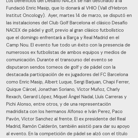
Los beneficios del Desafío NACEX se han destinado a la
Fundació Enric Masip, que lo donará al VHIO (Vall d’Hebron
Institut Oncology). Ayer, martes 14 de marzo, se disputó en
las instalaciones del Club Golf Barcelona el clásico Desafío
NACEX de pádel y golf, previo al gran clásico futbolístico
que el domingo enfrentará a Barça y Real Madrid en el
Camp Nou. El evento fue todo un éxito con la presencia de
numerosos ex futbolistas de ambos equipos y medios de
comunicación. Durante el transcurso del evento se
disputaron sendos torneos de golf y de pádel con la
destacada participación de ex jugadores del FC Barcelona
como Enric Masip, Albert Luque, Sergi Barjuan, Chapi Ferrer,
Quique Cárcel, Jonathan Soriano, Víctor Muñoz, Charly
Rexach, Gerard López, Miquel Àngel Nadal, Lluís Carreras y
Pichi Alonso, entre otros, y de una representación
madridista con los hermanos Alfonso e Iván Perez, Paco
Pavón, Víctor Sanchez al frente. El ex presidente del Real
Madrid, Ramón Calderón, también asistió para dar su apoyo
al evento. En la competición de pádel se alzó con el título