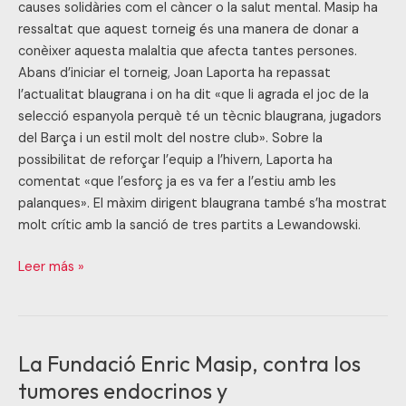
causes solidàries com el càncer o la salut mental. Masip ha
ressaltat que aquest torneig és una manera de donar a
conèixer aquesta malaltia que afecta tantes persones.
Abans d’iniciar el torneig, Joan Laporta ha repassat
l’actualitat blaugrana i on ha dit «que li agrada el joc de la
selecció espanyola perquè té un tècnic blaugrana, jugadors
del Barça i un estil molt del nostre club». Sobre la
possibilitat de reforçar l’equip a l’hivern, Laporta ha
comentat «que l’esforç ja es va fer a l’estiu amb les
palanques». El màxim dirigent blaugrana també s’ha mostrat
molt crític amb la sanció de tres partits a Lewandowski.
Leer más »
La Fundació Enric Masip, contra los
La
Fundació
tumores endocrinos y
Enric