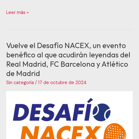
Leer más »
Vuelve el Desafío NACEX, un evento
Vuelve
el
benéfico al que acudirán leyendas del
Desafío
Real Madrid, FC Barcelona y Atlético
NACEX,
de Madrid
un
evento
Sin categoría
/
17 de octubre de 2024
benéfico
al
que
acudirán
leyendas
del
Real