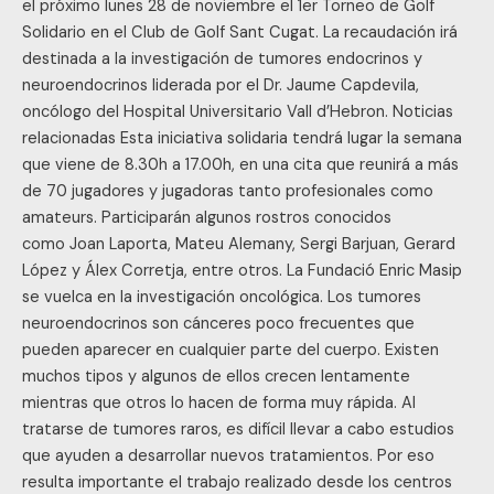
el próximo lunes 28 de noviembre el 1er Torneo de Golf
Solidario en el Club de Golf Sant Cugat. La recaudación irá
destinada a la investigación de tumores endocrinos y
neuroendocrinos liderada por el Dr. Jaume Capdevila,
oncólogo del Hospital Universitario Vall d’Hebron. Noticias
relacionadas Esta iniciativa solidaria tendrá lugar la semana
que viene de 8.30h a 17.00h, en una cita que reunirá a más
de 70 jugadores y jugadoras tanto profesionales como
amateurs. Participarán algunos rostros conocidos
como Joan Laporta, Mateu Alemany, Sergi Barjuan, Gerard
López y Álex Corretja, entre otros. La Fundació Enric Masip
se vuelca en la investigación oncológica. Los tumores
neuroendocrinos son cánceres poco frecuentes que
pueden aparecer en cualquier parte del cuerpo. Existen
muchos tipos y algunos de ellos crecen lentamente
mientras que otros lo hacen de forma muy rápida. Al
tratarse de tumores raros, es difícil llevar a cabo estudios
que ayuden a desarrollar nuevos tratamientos. Por eso
resulta importante el trabajo realizado desde los centros