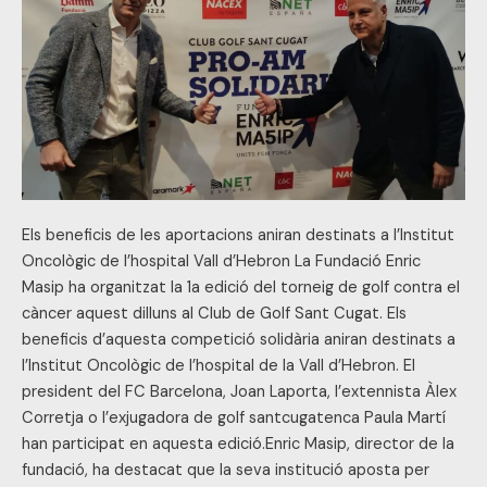
el
càncer
al
Club
de
Golf
Sant
Cugat
Els beneficis de les aportacions aniran destinats a l’Institut
Oncològic de l’hospital Vall d’Hebron La Fundació Enric
Masip ha organitzat la 1a edició del torneig de golf contra el
càncer aquest dilluns al Club de Golf Sant Cugat. Els
beneficis d’aquesta competició solidària aniran destinats a
l’Institut Oncològic de l’hospital de la Vall d’Hebron. El
president del FC Barcelona, Joan Laporta, l’extennista Àlex
Corretja o l’exjugadora de golf santcugatenca Paula Martí
han participat en aquesta edició.Enric Masip, director de la
fundació, ha destacat que la seva institució aposta per