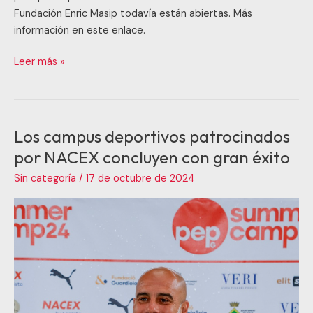
Fundación Enric Masip todavía están abiertas. Más
información en este enlace.
Leer más »
Los campus deportivos patrocinados
Los
campus
por NACEX concluyen con gran éxito
deportivos
Sin categoría
/
17 de octubre de 2024
patrocinados
por
NACEX
concluyen
con
gran
éxito